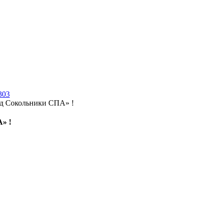
303
нд Сокольники СПА» !
» !