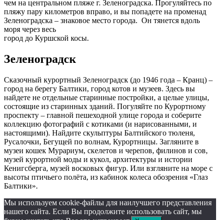
чем на центральном пляже г. Зеленоградска. Прогуляйтесь по
пляжу пару километров вправо, и вы попадете на променад
Зеленоградска – знаковое место города. Он тянется вдоль
моря через весь
город до Куршской косы.
Зеленоградск
Сказочный курортный Зеленоградск (до 1946 года – Кранц) –
город на берегу Балтики, город котов и музеев. Здесь вы
найдете не отдельные старинные постройки, а целые улицы,
состоящие из старинных зданий. Погуляйте по Курортному
проспекту – главной пешеходной улице города и соберите
коллекцию фотографий с котиками (и нарисованными, и
настоящими). Найдите скульптуры Балтийского тюленя,
Русалочки, Бегущей по волнам, Курортницы. Загляните в
музеи кошек Мурариум, скелетов и черепов, филинов и сов,
музей курортной моды и кукол, архитектуры и истории
Кенигсберга, музей восковых фигур. Или взгляните на море с
высоты птичьего полёта, из кабинок колеса обозрения «Глаз
Балтики».
Мы используем cookie-файлы для наилучшего представления
нашего сайта. Если Вы продолжите использовать сайт, мы